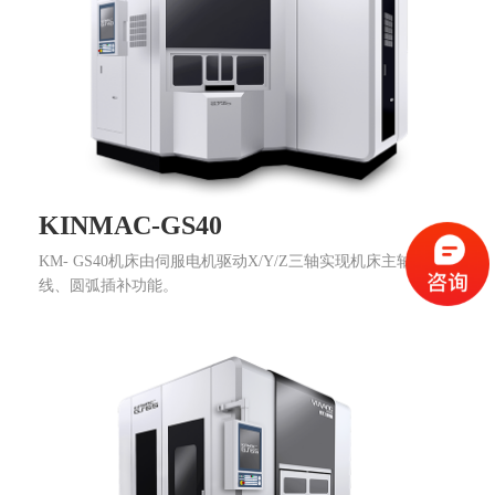
KINMAC-GS40
KM- GS40机床由伺服电机驱动X/Y/Z三轴实现机床主轴的直
线、圆弧插补功能。