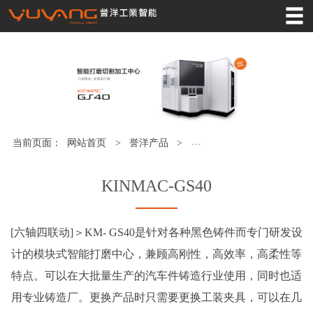
网站首页
誉洋产品
工业4.0
应用领域
当前页面：
网站首页
>
誉洋产品
>
智能打磨切割加工中心
>
服务支持
关于誉洋
KINMAC-GS40
誉洋资讯
[六轴四联动]＞KM- GS40是针对各种黑色铸件而专门研发设
案例中心
计的模块式智能打磨中心，兼顾高刚性，高效率，高柔性等
联系我们
特点。可以在大批量生产的汽车件铸造行业使用，同时也适
用专业铸造厂。更换产品时只需要更换工装夹具，可以在几