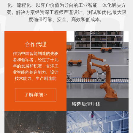
化、流程化、以客户价值为导向的工业智能一体化解决方
案。解决方案经资深工程师严谨设计、测试和优化,最大限
度确保可靠、安全、高效和低成本。
合作代理
作为中国智能制造的先驱
者和领军者，经过了十几
年的发展和积淀，誉洋工
业智能的创造能力、设计
技术能力、生产制造能
力，以及售后服务能力，
都已经到达了系统、成
了解详细 >
熟、理想的状态，服务企
业遍布海内外。
铸造后清理线
誉洋针对不同的工业困境及需
求，定制整套自动化打磨加工生
产线，以实现企业智能化革新