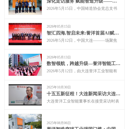
深化走访服务 赋能智造升级——中国铸造协会会长张立波一行莅临大连誉洋考察
2026年5月15日，中国铸造协会党总支书
记张立波，副会长高巍，专务高岩，沈阳
办事处主任屈小松，轧辊分会秘书长王春
祥一行组成专家团队，赴大连誉洋工业智
2026年05月15日
能有限公司开展走访服务，实地了解企业
智汇四海,智启未来:誉洋首届AI赋能制造业发展国际研讨会成功举办
在“AI+铸造”智能制造装备领域的创新成
2026年5月12日，中国大连———场聚焦
果与技术布局。大连誉洋公司管理层对协
人工智能与制造业深度融合的国际思想盛
会一行的到来表示热烈欢迎，双方围绕智
会，在渤海之滨成功举行。由大连誉洋工
能制造行业发展态势、企业经营现状及未
2026年05月13日
业智能有限公司主办的首届AI赋能制造业
来战略规划展开深入座谈。
数智领航，跨越升级—誉洋智能工厂建设成果及国际研讨会圆满落幕
发展国际研讨会，在为期一天的密集议程
后圆满落幕。会议汇聚全球近200位业界
2026年5月12日，由大连誉洋工业智能有
领袖与专家，通过前瞻对话与实地洞察，
限公司主办的“‘誉领科技·智引未来’首届
共同擘画智能制造的崭新图景。
AI赋能制造业发展国际研讨会”在大连隆
2025年10月30日
重举行。作为国家级重点“小巨人”企业，
十五五新征程！大连新闻采访大连誉洋董事长
我们荣幸地邀请到了来自国内外航空航
天、汽车船舶、智能制造等领域的200余
大连誉洋工业智能董事长在接受采访时表
位行业领袖、专家学者及企业负责人共襄
示，誉洋工业智能将紧跟国家“十五五”规
盛举，深度探讨AI技术在智能制造与数字
划方向，​​持续加大在智能打磨、AI机器视
化转型中的前沿应用。
觉和柔性管理系统​​等核心技术的研发投
2025年08月06日
入。公司致力于将传统铸造业从人力密集