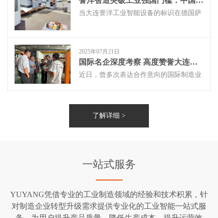
誉洋智造突破工业强国门槛：中国智能设备获德国百年铸造厂认可
型转变为技术密集型，积极布局新能源汽
车等新兴领域，推动铸造装备行业向​​高端
当大连誉洋工业智能设备的标识在德国萨
化、智能化、绿色化​​迈进，助力中国制造
克森州艾尔斯特贝格镇亮起，它不仅标志
实现能级跃升！
着GIESSEREI ELSTERBERG铸造厂（以
下简称:GIE）迎来新伙伴，更意味着一项
2025年07月21日
非凡的成就：这家以严苛筛选闻名于世的
百年铸造巨头，在经过长达18个月、对比
国际名企深度考察 高度赞誉大连誉洋技术实力 合作前景广阔
全球12家顶尖供应商的严格筛选后，最终
近日，曾多次表达合作意向的国际制造业
选择了来自中国的誉洋智能打磨切割加工
韩国领军企业领导代表团（以下简称：韩
设备。
企代表），怀揣对我方智能装备解决方案
的高度关注，专程莅临誉洋总部进行深度
考察与技术交流。此次访问聚焦于誉洋的
了解详细 >
核心技术实力与智能制造水平，取得圆满
成功。
一站式服务
YUYANG凭借专业的工业制造领域的经验和技术积累，针
对制造企业转型升级需求提供专业化的工业智能一站式服
务，为用户提升产品质量，降低生产成本，提升运营效