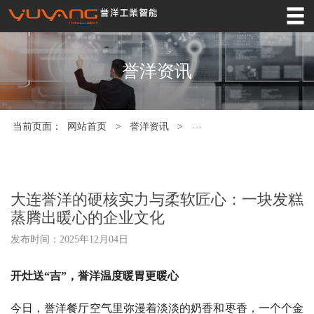
网站首页
誉洋产品
誉洋资讯
工业4.0
应用领域
当前页面：
网站首页
>
誉洋资讯
>
大连誉洋的硬核实力与柔软
服务支持
关于誉洋
大连誉洋的硬核实力与柔软匠心：一块发糕
誉洋资讯
蒸腾出暖心的企业文化
发布时间：2025年12月04日
案例中心
联系我们
开灶送“吉”，誉洋温度暖胃更暖心
今日，誉洋餐厅空气里弥漫着淡淡的奶香和枣香，一个个金