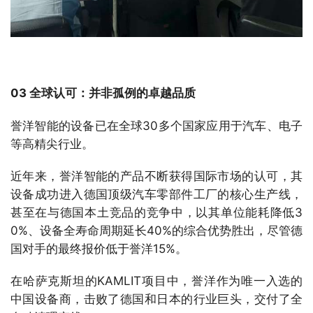
03 全球认可：并非孤例的卓越品质
誉洋智能的设备已在全球30多个国家应用于汽车、电子
等高精尖行业。
近年来，誉洋智能的产品不断获得国际市场的认可，其
设备成功进入德国顶级汽车零部件工厂的核心生产线，
甚至在与德国本土竞品的竞争中，以其单位能耗降低3
0%、设备全寿命周期延长40%的综合优势胜出，尽管德
国对手的最终报价低于誉洋15%。
在哈萨克斯坦的KAMLIT项目中，誉洋作为唯一入选的
中国设备商，击败了德国和日本的行业巨头，交付了全