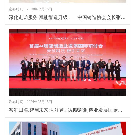
发布时间：2026年05月28日
深化走访服务 赋能智造升级——中国铸造协会会长张立波一行莅临大连誉洋考察
发布时间：2026年05月15日
智汇四海,智启未来:誉洋首届AI赋能制造业发展国际研讨会成功举办