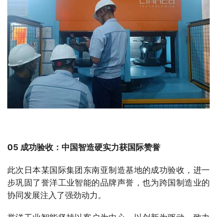
05 成功验收：中国智造硬实力获国际赞誉
此次日本某国际集团东南亚制造基地的成功验收，进一
步巩固了誉洋工业智能的品牌声誉，也为跨国制造业的
协同发展注入了强劲动力。