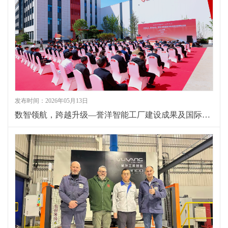
发布时间：2026年05月13日
数智领航，跨越升级—誉洋智能工厂建设成果及国际研讨会圆满落幕