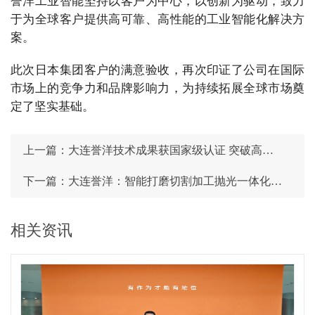
誉洋工业智能坚持以客户为中心，以创新为驱动，致力
于为全球客户提供高可靠、高性能的工业智能化解决方
案。
此次日本集团客户的满意验收，再次印证了公司在国际
市场上的竞争力和品牌影响力，为持续拓展全球市场奠
定了坚实基础。
上一篇：大连誉洋技术成果获国家级认证 突破高端复杂曲面精密加工技术瓶颈
下一篇：大连誉洋：智能打磨切割加工抛光一体化 降本增效“一箭双雕”
相关资讯